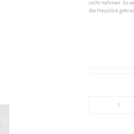
nicht nehmen. So w
die Haustüre gebrac
St. Martin 2020 in
Meerfeld