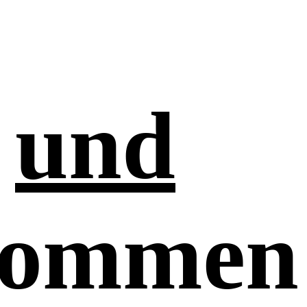
o
und
kommen