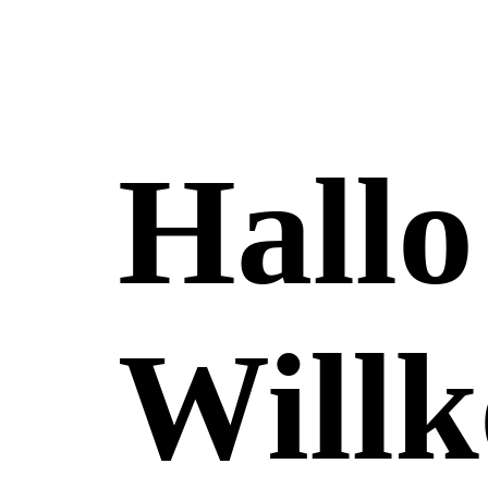
Hall
Will