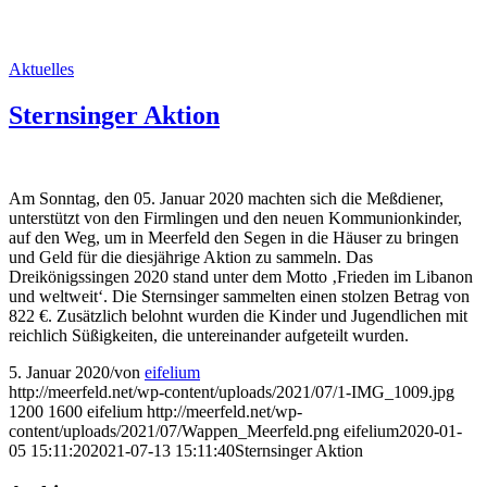
Aktuelles
Sternsinger Aktion
Am Sonntag, den 05. Januar 2020 machten sich die Meßdiener,
unterstützt von den Firmlingen und den neuen Kommunionkinder,
auf den Weg, um in Meerfeld den Segen in die Häuser zu bringen
und Geld für die diesjährige Aktion zu sammeln. Das
Dreikönigssingen 2020 stand unter dem Motto ‚Frieden im Libanon
und weltweit‘. Die Sternsinger sammelten einen stolzen Betrag von
822 €. Zusätzlich belohnt wurden die Kinder und Jugendlichen mit
reichlich Süßigkeiten, die untereinander aufgeteilt wurden.
5. Januar 2020
/
von
eifelium
http://meerfeld.net/wp-content/uploads/2021/07/1-IMG_1009.jpg
1200
1600
eifelium
http://meerfeld.net/wp-
content/uploads/2021/07/Wappen_Meerfeld.png
eifelium
2020-01-
05 15:11:20
2021-07-13 15:11:40
Sternsinger Aktion