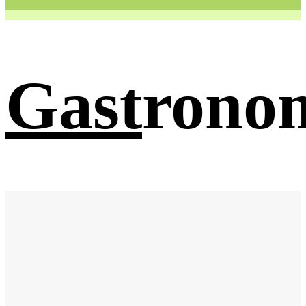
Gast
rono