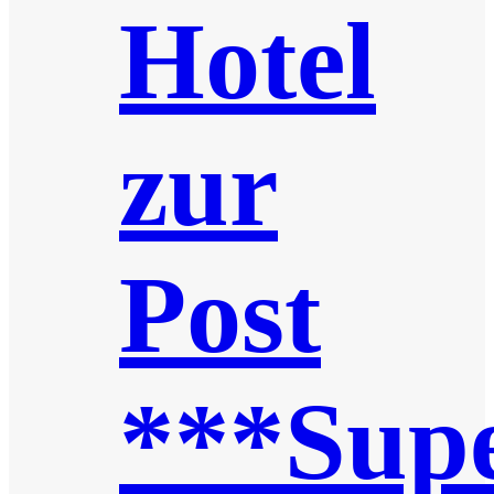
Hotel
zur
Post
***Supe