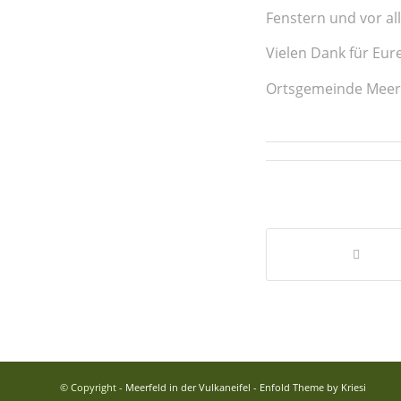
Fenstern und vor al
Vielen Dank für Eur
Ortsgemeinde Meer
© Copyright -
Meerfeld in der Vulkaneifel
-
Enfold Theme by Kriesi