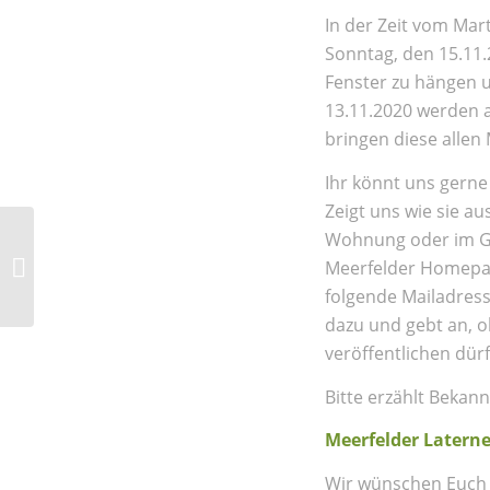
In der Zeit vom Mart
Sonntag, den 15.11.2
Fenster zu hängen u
13.11.2020 werden ab
bringen diese allen
Ihr könnt uns gerne
Zeigt uns wie sie au
Wohnung oder im Ga
Baden im Meerfelder
Meerfelder Homepage
Maar wieder möglich
folgende Mailadres
dazu und gebt an, o
veröffentlichen dür
Bitte erzählt Beka
Meerfelder Latern
Wir wünschen Euch u