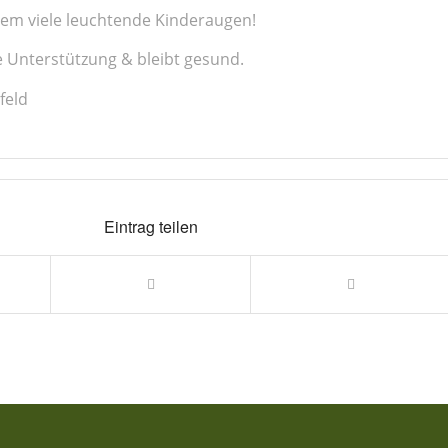
lem viele leuchtende Kinderaugen!
e Unterstützung & bleibt gesund.
feld
Eintrag teilen