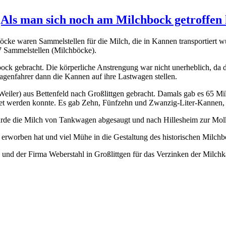
Als man sich noch am Milchbock getroffen 
e. Die Milchböcke waren Sammelstellen für die Milch, di
 7 Sammelstellen (Milchböcke).
k gebracht. Die körperliche Anstrengung war nicht unerheblich, da
genfahrer dann die Kannen auf ihre Lastwagen stellen.
iler) aus Bettenfeld nach Großlittgen gebracht. Damals gab es 65 Milc
et werden konnte. Es gab Zehn, Fünfzehn und Zwanzig-Liter-Kannen, 
urde die Milch von Tankwagen abgesaugt und nach Hillesheim zur Molke
rworben hat und viel Mühe in die Gestaltung des historischen Milchbo
 und der Firma Weberstahl in Großlittgen für das Verzinken der Milch