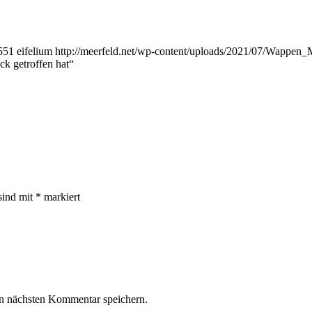
551
eifelium
http://meerfeld.net/wp-content/uploads/2021/07/Wappen_
k getroffen hat“
sind mit
*
markiert
n nächsten Kommentar speichern.