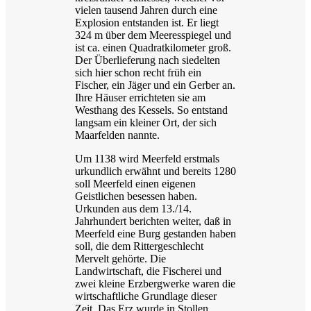
vielen tausend Jahren durch eine
Explosion entstanden ist. Er liegt
324 m über dem Meeresspiegel und
ist ca. einen Quadratkilometer groß.
Der Überlieferung nach siedelten
sich hier schon recht früh ein
Fischer, ein Jäger und ein Gerber an.
Ihre Häuser errichteten sie am
Westhang des Kessels. So entstand
langsam ein kleiner Ort, der sich
Maarfelden nannte.
Um 1138 wird Meerfeld erstmals
urkundlich erwähnt und bereits 1280
soll Meerfeld einen eigenen
Geistlichen besessen haben.
Urkunden aus dem 13./14.
Jahrhundert berichten weiter, daß in
Meerfeld eine Burg gestanden haben
soll, die dem Rittergeschlecht
Mervelt gehörte. Die
Landwirtschaft, die Fischerei und
zwei kleine Erzbergwerke waren die
wirtschaftliche Grundlage dieser
Zeit. Das Erz wurde in Stollen