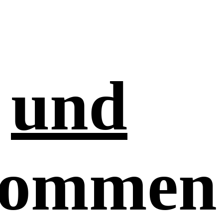
o
und
kommen