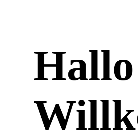
Hall
Will